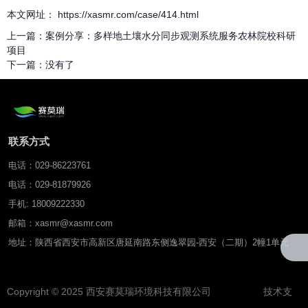
本文网址： https://xasmr.com/case/414.html
上一篇：
案例分享：多样地土壤水分同步观测系统服务农林院校科研
项目
下一篇：
没有了
联系方式
电话：029-86223761
电话：029-81879926
手机: 18009222330
邮箱：xasmr@xasmr.com
地址：陕西省西安市高新区唐延南路东侧逸翠园-西安（二期）2幢1单元
Copyright © 2025 西安赛莫瑞环境科技有限公司 技术支