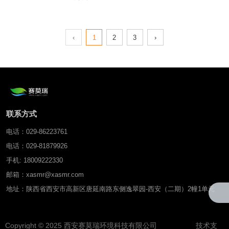
（原MPS-6）
度、电导率传感器
‹
1
2
3
›
联系方式
电话：029-86223761
电话：029-81879926
手机: 18009222330
邮箱：xasmr@xasmr.com
地址：陕西省西安市高新区唐延南路东侧逸翠园-西安（二期）2幢1单元
Copyright © 2025 西安赛莫瑞环境科技有限公司 技术支