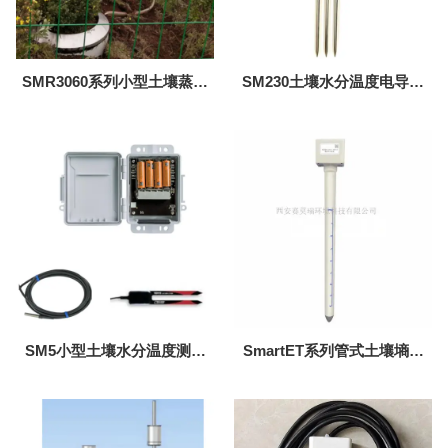
SMR3060系列小型土壤蒸渗
SM230土壤水分温度电导率
仪
传感器（科研型/小尺寸）
SM5小型土壤水分温度测量
SmartET系列管式土壤墒情
系统
监测仪