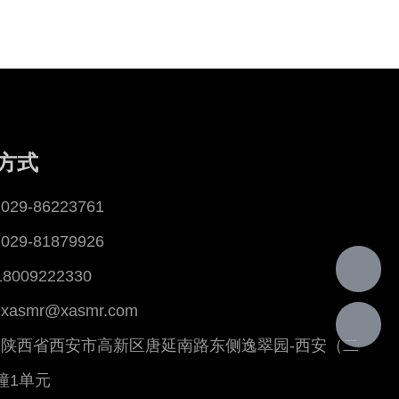
方式
29-86223761
29-81879926
18009222330
asmr@xasmr.com
陕西省西安市高新区唐延南路东侧逸翠园-西安（二
幢1单元