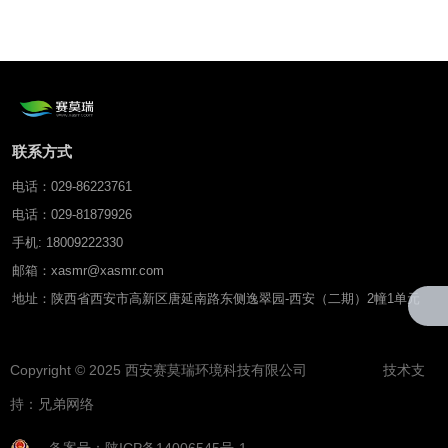
温度电导率速测仪
联系方式
电话：029-86223761
电话：029-81879926
手机: 18009222330
邮箱：xasmr@xasmr.com
地址：陕西省西安市高新区唐延南路东侧逸翠园-西安（二期）2幢1单元
Copyright © 2025 西安赛莫瑞环境科技有限公司 技术支
持：
兄弟网络