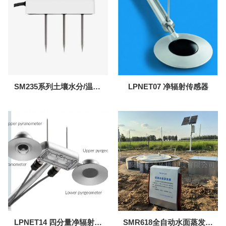
SM235系列土壤水分/温度/
LPNET07 净辐射传感器
电导率传感器
LPNET14 四分量净辐射传
SMR618全自动水面蒸发站