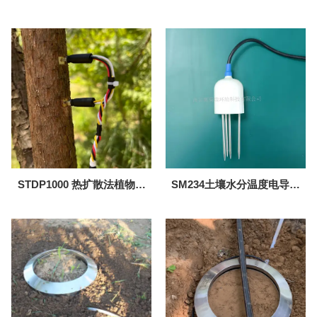
监测系统
测系统
STDP1000 热扩散法植物液
SM234土壤水分温度电导率
流观测系统
传感器