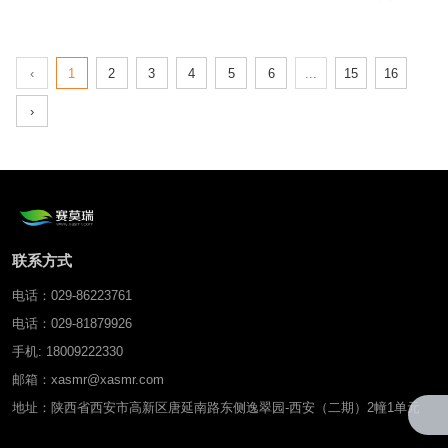
感器
（配备618mm标准蒸发皿）
‹
1
2
3
4
5
6
...
15
16
›
联系方式
电话：029-86223761
电话：029-81879926
手机: 18009222330
邮箱：xasmr@xasmr.com
地址：陕西省西安市高新区唐延南路东侧逸翠园-西安（二期）2幢1单元