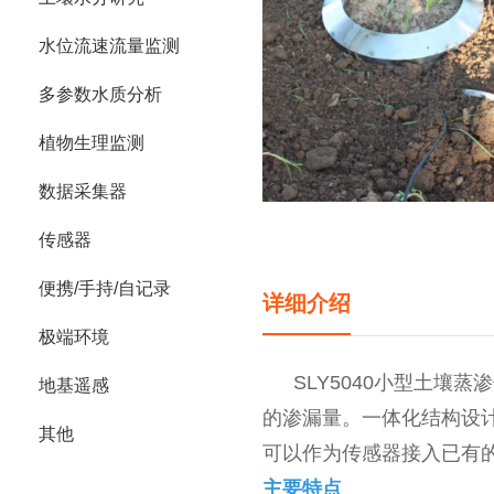
水位流速流量监测
多参数水质分析
植物生理监测
数据采集器
传感器
便携/手持/自记录
详细介绍
极端环境
SLY5040小型土
地基遥感
的渗漏量。一体化结构设
其他
可以作为传感器接入已有
主要特点