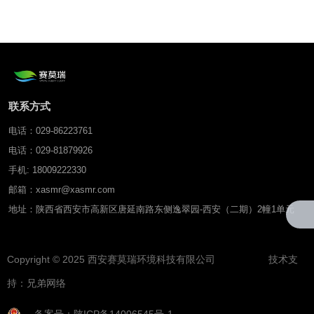
面水温盐传感器
联系方式
电话：029-86223761
电话：029-81879926
手机: 18009222330
邮箱：xasmr@xasmr.com
地址：陕西省西安市高新区唐延南路东侧逸翠园-西安（二期）2幢1单元
Copyright © 2025 西安赛莫瑞环境科技有限公司 技术支
持：
兄弟网络