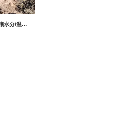
壤水分/温度/
系统（干电池
能供电）