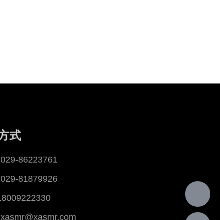
方式
29-86223761
29-81879926
18009222330
asmr@xasmr.com