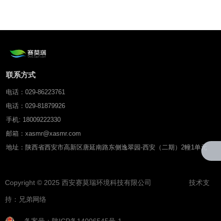
墒情仪（智墒）
联系方式
电话：029-86223761
电话：029-81879926
手机: 18009222330
邮箱：xasmr@xasmr.com
地址：陕西省西安市高新区唐延南路东侧逸翠园-西安（二期）2幢1单元
Copyright © 2025 西安赛莫瑞环境科技有限公司 技术支
持：
兄弟网络