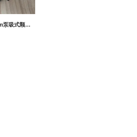
pm泵吸式颗粒
感器
/PM10）