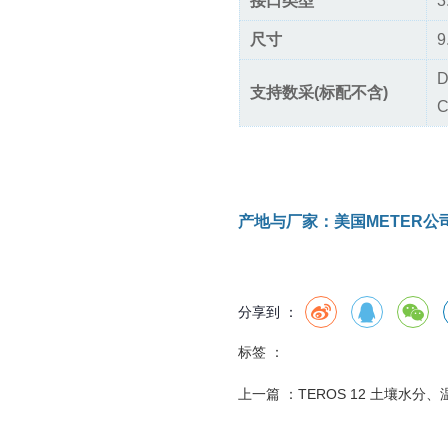
接口类型
尺寸
9
D
支持数采(标配不含)
C
产地与厂家：美国METER公
分享到 ：
标签 ：
上一篇 ：
TEROS 12 土壤水