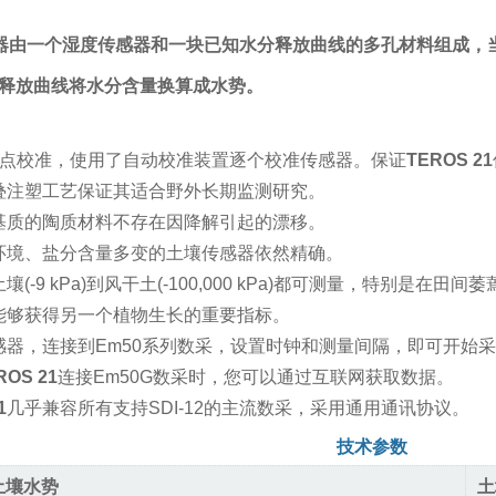
器
由一个湿度传感器和一块已知水分释放曲线的多孔材料组成，
释放曲线将水分含量换算成水势。
6点校准，使用了自动校准装置逐个校准传感器。保证
TEROS 21
叠注塑工艺保证其适合野外长期监测研究。
基质的陶质材料不存在因降解引起的漂移。
环境、盐分含量多变的土壤传感器依然精确。
壤(-9 kPa)到风干土(-100,000 kPa)都可测量，特别是
能够获得另一个植物生长的重要指标。
感器，连接到Em50系列数采，设置时钟和测量间隔，即可开始
ROS 21
连接Em50G数采时，您可以通过互联网获取数据。
1
几乎兼容所有支持SDI-12的主流数采，采用通用通讯协议。
技术参数
土壤水势
土