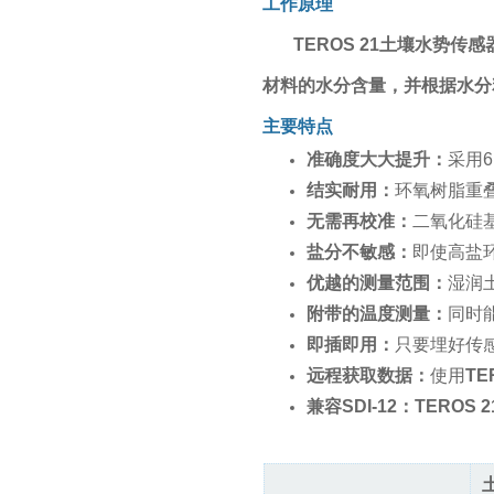
工作原理
TEROS 21土壤水势传感
材料的水分含量，并根据水分
主要特点
准确度大大提升：
采用
结实耐用：
环氧树脂重
无需再校准：
二氧化硅
盐分不敏感：
即使高盐
优越的测量范围：
湿润土
附带的温度测量：
同时
即插即用：
只要埋好传
远程获取数据：
使用
TE
兼容SDI-12：TEROS 2