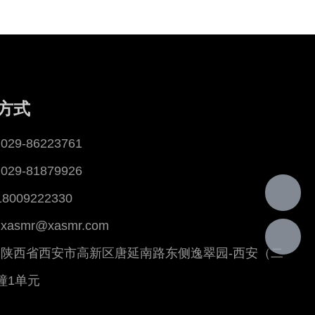
方式
29-86223761
29-81879926
18009222330
asmr@xasmr.com
陕西省西安市高新区唐延南路东侧逸翠园-西安（二
幢1单元