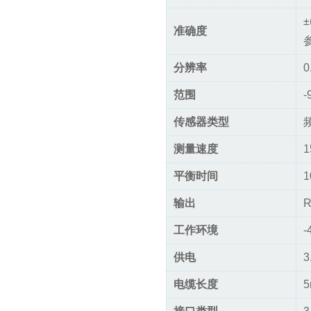
±
准确度
分辨率
0
范围
-
传感器类型
测量速度
1
平衡时间
1
输出
R
工作环境
-
供电
3
电缆长度