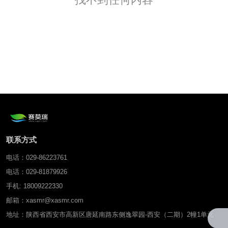
联系方式
电话：029-86223761
电话：029-81879926
手机: 18009222330
邮箱：xasmr@xasmr.com
地址：陕西省西安市高新区唐延南路东侧逸翠园-西安（二期）2幢1单元