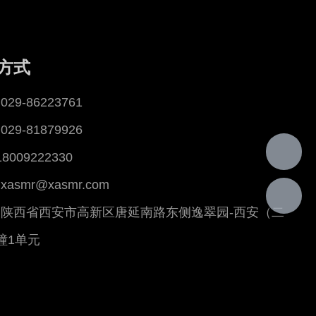
方式
29-86223761
29-81879926
18009222330
asmr@xasmr.com
陕西省西安市高新区唐延南路东侧逸翠园-西安（二
幢1单元