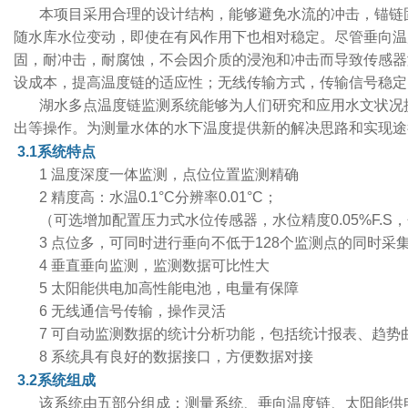
本项目采用合理的设计结构，能够避免水流的冲击，锚链
随水库水位变动，即使在有风作用下也相对稳定。尽管垂向温
固，耐冲击，耐腐蚀，不会因介质的浸泡和冲击而导致传感器
设成本，提高温度链的适应性；无线传输方式，传输信号稳定
湖水多点温度链监测系统能够为人们研究和应用水文状况
出等操作。为测量水体的水下温度提供新的解决思路和实现途
3.1系统特点
1 温度深度一体监测，点位位置监测精确
2 精度高：水温0.1°C分辨率0.01°C；
（可选增加配置压力式水位传感器，水位精度0.05%F.S
3 点位多，可同时进行垂向不低于128个监测点的同时采
4 垂直垂向监测，监测数据可比性大
5 太阳能供电加高性能电池，电量有保障
6 无线通信号传输，操作灵活
7 可自动监测数据的统计分析功能，包括统计报表、趋势
8 系统具有良好的数据接口，方便数据对接
3.2系统组成
该系统由五部分组成：测量系统、垂向温度链、太阳能供