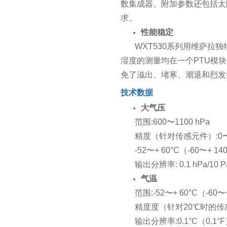
数集成器。附加参数还包括太阳
求。
性能稳定
WXT530系列用维萨拉
湿度的测量均在一个PTU模
免了滋出、堵寒、潮退和烈发
技术数据
大气压
范围:600〜1100 hPa
精度（针对传感元件）:0〜30℃
-52〜+ 60°C（-60〜+ 14
输出分辨率: 0.1 hPa/10 P
气温
范围:-52〜+ 60°C（-60〜
精度度（针对20℃时的传感元件
输出分辨率:0.1°C（0.1°