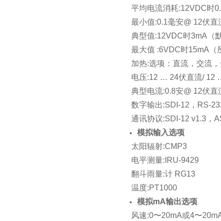
平均电流消耗:12VDC时0.
最小值:0.1毫安@ 12伏直
典型值:12VDC时3mA
最大值 :6VDC时15m
加热:选项：直流，交流
电压:12 … 24伏直流/ 1
典型电流:0.8安@ 12伏直
数字输出:SDI-12，RS-23
通讯协议:SDI-12 v1.
模拟输入选项
太阳辐射:CMP3
电平测量:IRU-9429
翻斗雨量:计 RG13
温度:PT1000
模拟mA输出选项
风速:0〜20mA或4〜20m