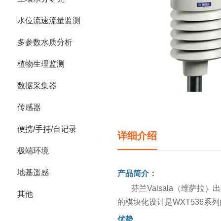
水位流速流量监测
多参数水质分析
植物生理监测
数据采集器
传感器
便携/手持/自记录
详细介绍
极端环境
地基遥感
产品简介：
芬兰Vaisala（维萨
其他
的模块化设计是WXT536系
优势