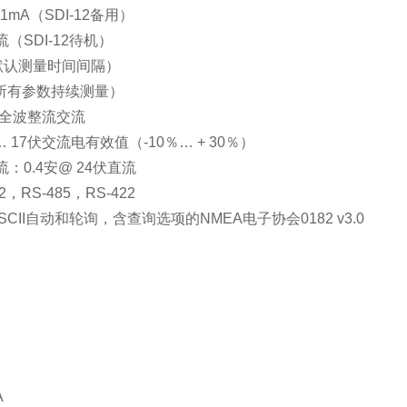
1mA（SDI-12备用）
流（SDI-12待机）
（默认测量时间间隔）
A（所有参数持续测量）
，全波整流交流
2 … 17伏交流电有效值（-10％… + 30％）
流：0.4安@ 24伏直流
2，RS-485，RS-422
3，ASCII自动和轮询，含查询选项的NMEA电子协会0182 v3.0
A