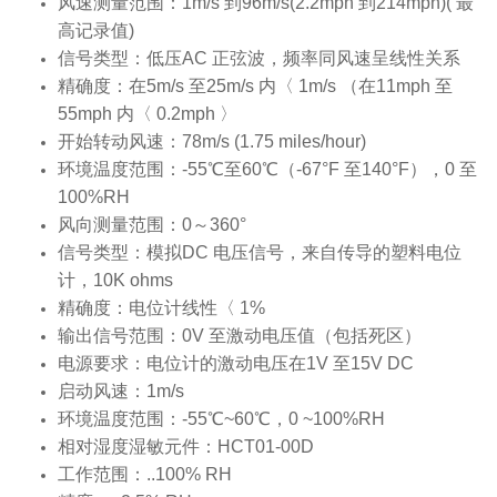
风速测量范围：1m/s 到96m/s(2.2mph 到214mph)( 最
高记录值)
信号类型：低压AC 正弦波，频率同风速呈线性关系
精确度：在5m/s 至25m/s 内〈 1m/s （在11mph 至
55mph 内〈 0.2mph 〉
开始转动风速：78m/s (1.75 miles/hour)
环境温度范围：-55℃至60℃（-67°F 至140°F），0 至
100%RH
风向测量范围：0～360°
信号类型：模拟DC 电压信号，来自传导的塑料电位
计，10K ohms
精确度：电位计线性〈 1%
输出信号范围：0V 至激动电压值（包括死区）
电源要求：电位计的激动电压在1V 至15V DC
启动风速：1m/s
环境温度范围：-55℃~60℃，0 ~100%RH
相对湿度湿敏元件：HCT01-00D
工作范围：..100% RH