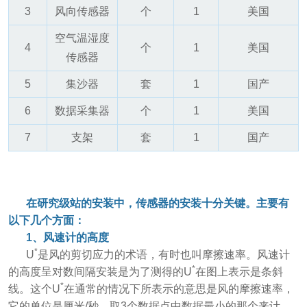
3
风向传感器
个
1
美国
空气温湿度
4
个
1
美国
传感器
5
集沙器
套
1
国产
6
数据采集器
个
1
美国
7
支架
套
1
国产
在研究级站的安装中，传感器的安装十分关键。主要有
以下几个方面：
1、风速计的高度
*
U
是风的剪切应力的术语，有时也叫摩擦速率。风速计
*
的高度呈对数间隔安装是为了测得的U
在图上表示是条斜
*
线。这个U
在通常的情况下所表示的意思是风的摩擦速率，
它的单位是厘米/秒，取3个数据点中数据最小的那个来计