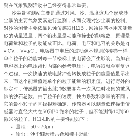
警在气象观测活动中已经变得非常重要。
沙尘暴监测站主要是通过对风、沙、温度这几个形成沙
尘暴的主要气象要素进行监测，从而实现对沙尘暴的控制。
对沙的测量主要依靠风蚀传感器H11B，风蚀传感器用来测量
砂的动量通量，两个输出量是动能和撞击的颗粒数。原理是
电荷量和粒子的动能成正比。电荷、电压和电容的关系是 q
= CV.，V=q/C 。电容器中电压的波动像不规则的楼梯一样，
单个粒子的动能对每一节楼梯上的电荷会产生影响。当加在
电容器上的电压超过内部的参考电压时，电容器就会重复这
个过程。一次快速的放电脉冲会转换成粒子的能量值显示出
来，而这个能量值是单个的粒子能量的积累值。进行野外的
标定时，传感器的输出脉冲数要参考一次风蚀时收集的被风
蚀的沙石总数。由于粒子的速度、拽力系数和质量的不同，
它的最小粒子的直径很难确定。传感器可以测量低速撞击传
感器时直径大约在50到70 微米的粒子，但不能测得10到50
微米的粒子。H11-LIN的主要性能如下：
量程：50～70μm
输出：沙尘颗粒撞击数和撞击动能