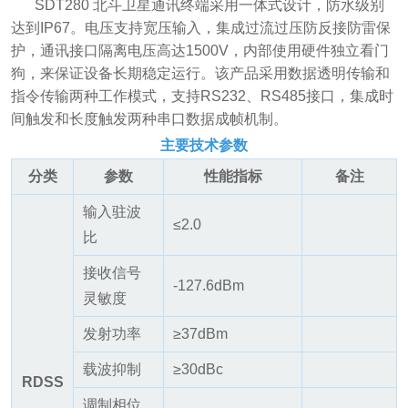
SDT280 北斗卫星通讯终端采用一体式设计，防水级别
达到IP67。电压支持宽压输入，集成过流过压防反接防雷保
护，通讯接口隔离电压高达1500V，内部使用硬件独立看门
狗，来保证设备长期稳定运行。该产品采用数据透明传输和
指令传输两种工作模式，支持RS232、RS485接口，集成时
间触发和长度触发两种串口数据成帧机制。
主要技术参数
分类
参数
性能指标
备注
输入驻波
≤2.0
比
接收信号
-127.6dBm
灵敏度
发射功率
≥37dBm
载波抑制
≥30dBc
RDSS
调制相位