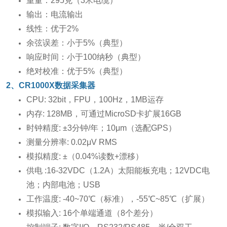
重量：295克（3米电缆）
输出：电流输出
线性：优于2%
余弦误差：小于5%（典型）
响应时间：小于100纳秒（典型）
绝对校准：优于5%（典型）
2、CR1000X数据采集器
CPU: 32bit，FPU，100Hz，1MB运存
内存: 128MB，可通过MicroSD卡扩展16GB
时钟精度: ±3分钟/年；10μm（选配GPS）
测量分辨率: 0.02μV RMS
模拟精度: ±（0.04%读数+漂移）
供电 :16-32VDC（1.2A）太阳能板充电；12VDC电
池；内部电池；USB
工作温度: -40~70℃（标准），-55℃~85℃（扩展）
模拟输入: 16个单端通道（8个差分）