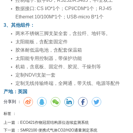
控制端子: 数字I/O，RS232/RS485，半/全双工
数据接口: CS I/O*1个；CPI/CDM*1个；RJ-45
Ethernet 10/100M*1个；USB-micro B*1个
3、其他组件：
两米不锈钢三脚支架全套，含拉纤、地钎等。
太阳能板，含配套固定件
胶体耐低温电池，含配套保温箱
太阳能专用控制器，带保护功能
机箱，含底板、固定件、胶泥、干燥剂等
定制NDVI支架一套
定制无线传输终端，全网通，带天线、电源等配件
产地：英国
分享到 ：
标签 ：
上一篇 ：
ECO421作物冠层结构原位连续监测系统
下一篇 ：
SMR2100 便携式气体CO2/H2O通量测定系统