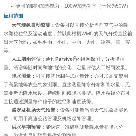
更强的瞬间加热能力，100W加热功率（一代为50W）
应用范围
天气现象自动监测：
设备可以直接分析当前空气中的降
水颗粒粒径及运动速度，并以此根据WMO的天气分类直接输
出天气代码，如毛毛雨、小雨、中雨、大雨、冰雹、雪、雾
等。
2
人工增雨评估：
通过
Parsivel
的组网探测，分析降雨
量、滴谱等随时间和地域的变化，定量评估人工增雨效果。
降水测量：
可直接替代翻斗式雨量计；亦可加高支架用
于高粱地等农业气象测雨。直接测量降水分布和降水量，无
需要考虑降水密度、持续时间或降水类型。降水粒径分布可
直接通过测量每种粒子的粒径和速度获得。
路况
及机场天气预警
：
设备可测量当前天气现象及能见
度，可用于高速公路管理及机场起降管理。
洪水早期预警：
能快速、准确地测量降水量和降水分
布，为洪水早期预警提供实测数据。