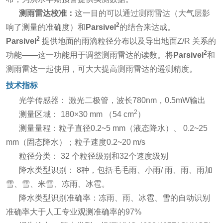
测雨雷达校准
：
这一目的可以通过测雨雷达（大气层影
2
响了测量的准确度）和
Parsivel
的结合来达成。
2
Parsivel
提供地面的雨滴粒径分布以及导出地面Z/R 关系的
2
功能——这一功能用于调整测雨雷达的读数。将
Parsivel
和
测雨雷达一起使用，可大大提高测雨雷达的遥测精度。
技术指标
光学传感器： 激光二极管，波长780nm，0.5mW输出
2
测量区域： 180×30 mm （54 cm
）
测量量程：粒子直径0.2~5 mm（液态降水）、 0.2~25
mm（固态降水）；粒子速度0.2~20 m/s
粒径分类： 32 个粒径级别和32个速度级别
降水类型识别： 8种，包括毛毛雨、小雨/ 雨、雨、雨加
雪、雪、米雪、冻雨、冰雹。
降水类型识别准确率：冻雨、雨、冰雹、雪的自动识别
准确率大于人工专业观测准确率的97%