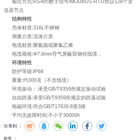
输出方式:RS485数字信号/MODBUS-RTU协议128个变
送器节点
结构特性
壳体材质:316L不锈钢
测量介质:流体介质
电缆材质:聚氨脂或聚氯乙烯
电缆规格:Φ7.6mm导气屏蔽双钢丝线缆，
环境特性
防护等级:IP68
重量:约300克（不含线缆）
环境振动：:承受GB/T9359所规定振动试验
自由跌落:承受GB/T9359所规定的跌落试验
电磁环境:符合GB/T17626.8第3级
平均无故障时间:不小于30000h
分享到 ：
标签 ：